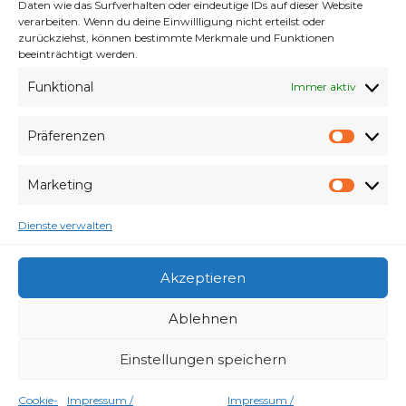
Daten wie das Surfverhalten oder eindeutige IDs auf dieser Website
Volksstimme Magdeburg
„Ein etwas anderer
verarbeiten. Wenn du deine Einwillligung nicht erteilst oder
Osterlauf“
zurückziehst, können bestimmte Merkmale und Funktionen
Volksstimme Magdeburg
„270 Teilnehmer beim
beeinträchtigt werden.
virtuellen Osterlauf dabei“
Funktional
Immer aktiv
Fotos
,
Osterlauf
Präferenzen
Präfe
Marketing
Elbebrückenlauf
Marke
Anmeldung
Corona
Ergebnisse
Fotos
Osterlauf
Dienste verwalten
Silvesterlauf
Presse
Strecken
virtuell
Volksstimme
Zoolauf
Akzeptieren
Ablehnen
Einstellungen speichern
Impressum / Datenschutzerklärung /
Haftungsausschluss
Newsletter
Cookie-Richtlinie (EU)
Cookie-
Impressum /
Impressum /