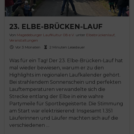
23. ELBE-BRÜCKEN-LAUF
Von
Magedeburger LaufKultur 08 e.V.
unter
Elbebrückenlauf
,
Veranstaltungen
Vor 3 Monaten
2 Minuten Lesedauer
Was für ein Tag! Der 23. Elbe-Brücken-Lauf hat
mal wieder bewiesen, warum er zu den
Highlights im regionalen Laufkalender gehört.
Bei strahlendem Sonnenschein und perfekten
Lauftemperaturen verwandelte sich die
Strecke entlang der Elbe in eine wahre
Partymeile für Sportbegeisterte. Die Stimmung
am Start war elektrisierend: Insgesamt 1.351
Läuferinnen und Läufer machten sich auf die
verschiedenen …