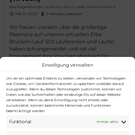
Von
Magedeburger LaufKultur 08 e.V.
unter
Elbebrückenlauf
Mai 31, 2020
2 Minuten Lesedauer
Wir freuen uns sehr über die großartige
Resonanz auf unseren virtuellen Elbe-
Brücken-Lauf: 502 Läuferinnen und Läufer
haben sich angemeldet und mit viel
Engagement ihre Strecken absolviert.Ein
herzliches Dankeschön an Euch alle für Eure
Einwilligung verwalten
zahlreiche Teilnahme und die
beeindruckenden Ergebnisse!Alle
Um dir ein optimales Erlebnis zu bieten, verwenden wir Technologien
wie Cookies, um Geräteinformationen zu speichern und/oder darauf
Teilnehmenden aus Magdeburg oder von
zuzugreifen. Wenn du diesen Technologien zustimmst, können wir
Magdeburger Vereinen haben sich mit ihrem
Daten wie das Surfverhalten oder eindeutige IDs auf dieser Website
Lauf den ersten Punkt für …
verarbeiten. Wenn du deine Einwillligung nicht erteilst oder
zurückziehst, können bestimmte Merkmale und Funktionen
beeinträchtigt werden.
Weiterlesen
Funktional
Immer aktiv