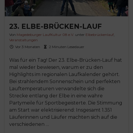
23. ELBE-BRÜCKEN-LAUF
Von
Magedeburger LaufKultur 08 e.V.
unter
Elbebrückenlauf
,
Veranstaltungen
Vor 3 Monaten
2 Minuten Lesedauer
Was für ein Tag! Der 23. Elbe-Brücken-Lauf hat
mal wieder bewiesen, warum er zu den
Highlights im regionalen Laufkalender gehört.
Bei strahlendem Sonnenschein und perfekten
Lauftemperaturen verwandelte sich die
Strecke entlang der Elbe in eine wahre
Partymeile für Sportbegeisterte. Die Stimmung
am Start war elektrisierend: Insgesamt 1.351
Läuferinnen und Läufer machten sich auf die
verschiedenen …