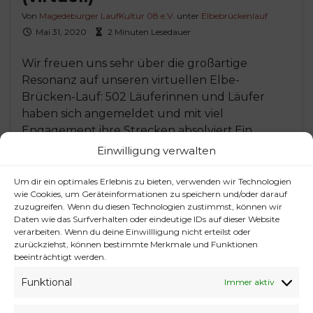
Von
Magedeburger LaufKultur 08 e.V.
unter
Elbebrückenlauf
Mai 31, 2020
2 Minuten Lesedauer
Wir freuen uns sehr über die großartige
Resonanz auf unseren virtuellen Elbe-
Brücken-Lauf: 502 Läuferinnen und Läufer
haben sich angemeldet und mit viel
Engagement ihre Strecken absolviert.Ein
herzliches Dankeschön an Euch alle für Eure
Einwilligung verwalten
zahlreiche Teilnahme und die
beeindruckenden Ergebnisse!Alle
Um dir ein optimales Erlebnis zu bieten, verwenden wir Technologien
wie Cookies, um Geräteinformationen zu speichern und/oder darauf
Teilnehmenden aus Magdeburg oder von
zuzugreifen. Wenn du diesen Technologien zustimmst, können wir
Magdeburger Vereinen haben sich mit ihrem
Daten wie das Surfverhalten oder eindeutige IDs auf dieser Website
Lauf den ersten Punkt für …
verarbeiten. Wenn du deine Einwillligung nicht erteilst oder
zurückziehst, können bestimmte Merkmale und Funktionen
beeinträchtigt werden.
Weiterlesen
Funktional
Immer aktiv