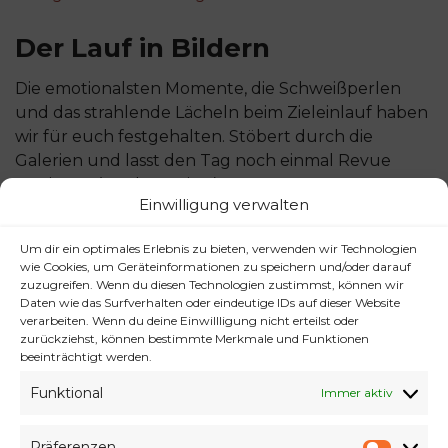
Der Lauf in Bildern
Die emotionalsten Momente, die Schweißperlen
und das strahlende Lächeln beim Zieleinlauf haben
wir für euch festgehalten. Stöbert durch die
Galerien und lasst den Tag noch einmal Revue
passieren. (Danke Janina!)
Einwilligung verwalten
Zur Fotogalerie des 23. Elbe-Brücken-Laufs
Um dir ein optimales Erlebnis zu bieten, verwenden wir Technologien
Vielen Dank an alle Teilnehmenden, Helfer, das
wie Cookies, um Geräteinformationen zu speichern und/oder darauf
DRK, die Polizei, Tanger-Timeservice für die
zuzugreifen. Wenn du diesen Technologien zustimmst, können wir
Daten wie das Surfverhalten oder eindeutige IDs auf dieser Website
Zeitmessung und Zuschauer, die diesen Tag
verarbeiten. Wenn du deine Einwillligung nicht erteilst oder
unvergesslich gemacht haben. Wir sehen uns
zurückziehst, können bestimmte Merkmale und Funktionen
bei unsern nächsten Läufen!
beeinträchtigt werden.
Funktional
Immer aktiv
Elbebrückenlauf
,
Ergebnisse
,
Fotos
Präferenzen