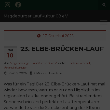
Suc
ums
Search for:
Magdeburger LaufKultur 08 e.V.
17. Osterlauf 2026
23. ELBE-BRÜCKEN-LAUF
MAI
10
Von
Magedeburger LaufKultur 08 e.V.
unter
Elbebrückenlauf
,
Veranstaltungen
Mai 10, 2026
2 Minuten Lesedauer
Was für ein Tag! Der 23. Elbe-Brücken-Lauf hat mal
wieder bewiesen, warum er zu den Highlights im
regionalen Laufkalender gehört. Bei strahlendem
Sonnenschein und perfekten Lauftemperaturen
verwandelte sich die Strecke entlang der Elbe in