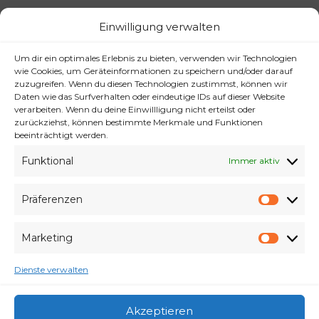
Einwilligung verwalten
Details zur Veranstaltung findet Ihr auf dieser
Seite
.
Um dir ein optimales Erlebnis zu bieten, verwenden wir Technologien
Wie in jedem Jahr suchen wir auch in diesem Jahr
wie Cookies, um Geräteinformationen zu speichern und/oder darauf
wieder
fleissige Helfer
für die verschiedenen
zuzugreifen. Wenn du diesen Technologien zustimmst, können wir
Aufgaben. Wenn Du also nicht laufen, aber
Daten wie das Surfverhalten oder eindeutige IDs auf dieser Website
verarbeiten. Wenn du deine Einwillligung nicht erteilst oder
trotzdem dabei sein willst, melde Dich bei uns unter
zurückziehst, können bestimmte Merkmale und Funktionen
postkasten@magdeburger-laufkultur.de
!
beeinträchtigt werden.
Funktional
Immer aktiv
Anmeldung
,
Osterlauf
Präferenzen
Präfe
Marketing
Elbebrückenlauf
Marke
Anmeldung
Corona
Ergebnisse
Fotos
Osterlauf
Dienste verwalten
Silvesterlauf
Presse
Strecken
virtuell
Volksstimme
Zoolauf
Akzeptieren