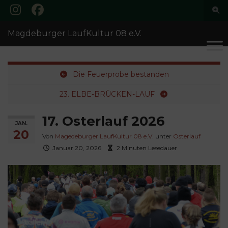
Suc
ums
Search for:
Magdeburger LaufKultur 08 e.V.
Die Feuerprobe bestanden
23. ELBE-BRÜCKEN-LAUF
17. Osterlauf 2026
JAN.
20
Von
Magedeburger LaufKultur 08 e.V.
unter
Osterlauf
Januar 20, 2026
2 Minuten Lesedauer