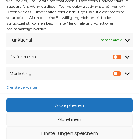
wie Cookies, um Geräteinformationen zu speichern und/oder darauf
gestalten. Die ganz Kleinen durften gemeinsam
zuzugreifen. Wenn du diesen Technologien zustimmst, können wir
mit unserer Osterhäsin eine 400-Meter-Runde
Daten wie das Surfverhalten oder eindeutige IDs auf dieser Website
absolvieren.Bei strahlendem Sonnenschein
verarbeiten. Wenn du deine Einwillligung nicht erteilst oder
zurückziehst, können bestimmte Merkmale und Funktionen
wurde …
beeinträchtigt werden.
Funktional
Immer aktiv
Weiterlesen
Präferenzen
Präfe
Marketing
Elbebrückenlauf
Marke
Anmeldung
Corona
Ergebnisse
Fotos
Osterlauf
Dienste verwalten
Silvesterlauf
Presse
Strecken
virtuell
Volksstimme
Zoolauf
Akzeptieren
Ablehnen
Einstellungen speichern
Impressum / Datenschutzerklärung /