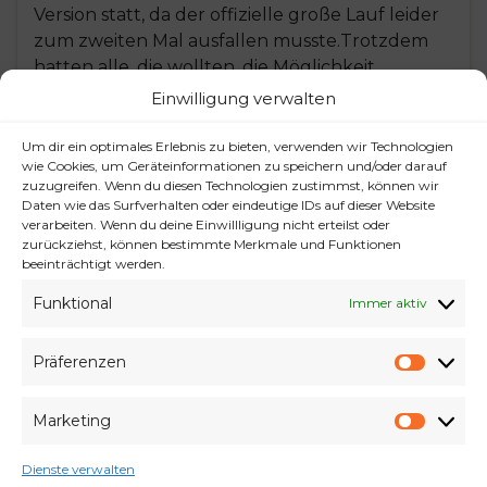
Version statt, da der offizielle große Lauf leider
zum zweiten Mal ausfallen musste.Trotzdem
hatten alle, die wollten, die Möglichkeit,
Medaillen und Startnummern zu erwerben
Einwilligung verwalten
und ihren Lauf flexibel und individuell zu
gestalten. Die ganz Kleinen durften gemeinsam
Um dir ein optimales Erlebnis zu bieten, verwenden wir Technologien
wie Cookies, um Geräteinformationen zu speichern und/oder darauf
mit unserer Osterhäsin eine 400-Meter-Runde
zuzugreifen. Wenn du diesen Technologien zustimmst, können wir
absolvieren.Bei strahlendem Sonnenschein
Daten wie das Surfverhalten oder eindeutige IDs auf dieser Website
wurde …
verarbeiten. Wenn du deine Einwillligung nicht erteilst oder
zurückziehst, können bestimmte Merkmale und Funktionen
beeinträchtigt werden.
Weiterlesen
Funktional
Immer aktiv
Präferenzen
Präfe
Marketing
Elbebrückenlauf
Marke
Anmeldung
Corona
Ergebnisse
Fotos
Osterlauf
Dienste verwalten