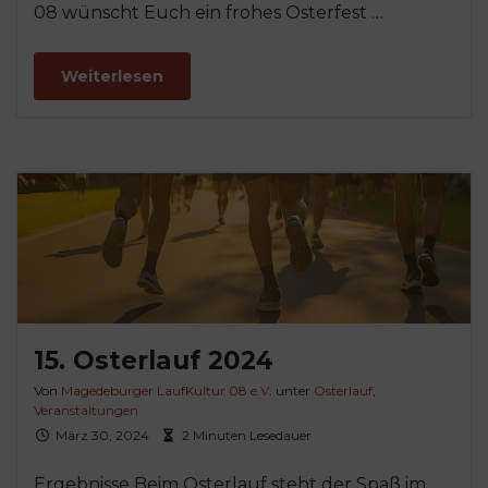
08 wünscht Euch ein frohes Osterfest …
Weiterlesen
15. Osterlauf 2024
Von
Magedeburger LaufKultur 08 e.V.
unter
Osterlauf
,
Veranstaltungen
März 30, 2024
2 Minuten Lesedauer
Ergebnisse Beim Osterlauf steht der Spaß im