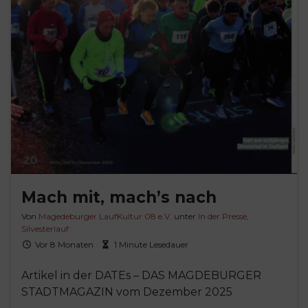
Mach mit, mach’s nach
Von
Magedeburger LaufKultur 08 e.V.
unter
In der Presse
,
Silvesterlauf
Vor 8 Monaten
1 Minute Lesedauer
Artikel in der DATEs – DAS MAGDEBURGER
STADTMAGAZIN vom Dezember 2025