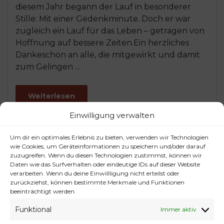
diesem Jahr begann der Lauf in besonderer
Stille: Mit einer Gedenkminute. Doch er war
zugleich ein Lauf für das Leben – getragen von
Hoffnung auf bessere Zeiten.Ein herzliches
Dankeschön an alle, die mitgewirkt und damit
zum Gelingen …
Weiterlesen
Einwilligung verwalten
Um dir ein optimales Erlebnis zu bieten, verwenden wir Technologien
wie Cookies, um Geräteinformationen zu speichern und/oder darauf
zuzugreifen. Wenn du diesen Technologien zustimmst, können wir
Daten wie das Surfverhalten oder eindeutige IDs auf dieser Website
verarbeiten. Wenn du deine Einwillligung nicht erteilst oder
zurückziehst, können bestimmte Merkmale und Funktionen
beeinträchtigt werden.
Funktional
Immer aktiv