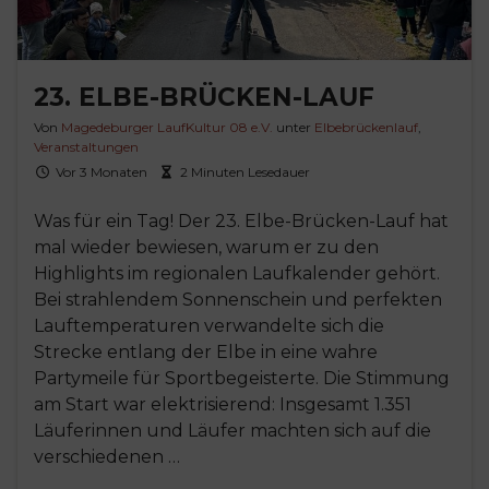
23. ELBE-BRÜCKEN-LAUF
Von
Magedeburger LaufKultur 08 e.V.
unter
Elbebrückenlauf
,
Veranstaltungen
Vor 3 Monaten
2 Minuten Lesedauer
Was für ein Tag! Der 23. Elbe-Brücken-Lauf hat
mal wieder bewiesen, warum er zu den
Highlights im regionalen Laufkalender gehört.
Bei strahlendem Sonnenschein und perfekten
Lauftemperaturen verwandelte sich die
Strecke entlang der Elbe in eine wahre
Partymeile für Sportbegeisterte. Die Stimmung
am Start war elektrisierend: Insgesamt 1.351
Läuferinnen und Läufer machten sich auf die
verschiedenen …