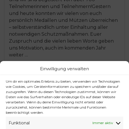
Teilnehmerinnen und Teilnehmern!Gestern
und heute konnten wir vielen von euch
persönlich Medaillen und Mützen überreichen
– selbstverständlich unter Einhaltung aller
notwendigen Schutzmaßnahmen. Euer
Zuspruch und die vielen lieben Worte geben
uns Motivation, auch im kommenden Jahr
weiter …
Einwilligung verwalten
Weiterlesen
Um dir ein optimales Erlebnis zu bieten, verwenden wir Technologien
wie Cookies, um Geräteinformationen zu speichern und/oder darauf
zuzugreifen. Wenn du diesen Technologien zustimmst, können wir
Daten wie das Surfverhalten oder eindeutige IDs auf dieser Website
verarbeiten. Wenn du deine Einwillligung nicht erteilst oder
zurückziehst, können bestimmte Merkmale und Funktionen
beeinträchtigt werden.
Funktional
Immer aktiv