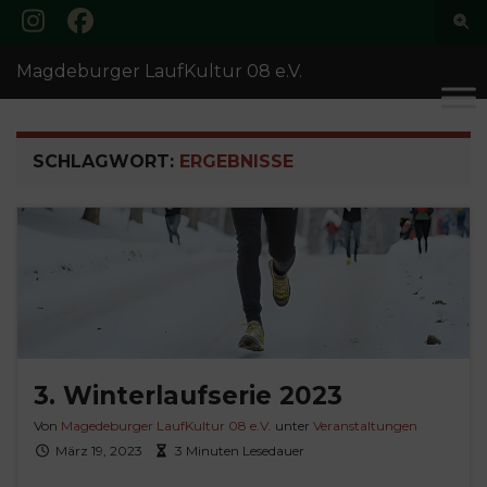
Suc
ums
Search for:
Magdeburger LaufKultur 08 e.V.
SCHLAGWORT:
ERGEBNISSE
3. Winterlaufserie 2023
Von
Magedeburger LaufKultur 08 e.V.
unter
Veranstaltungen
März 19, 2023
3 Minuten Lesedauer